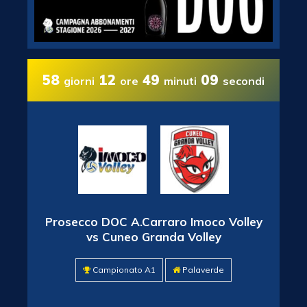
58
12
49
08
giorni
ore
minuti
secondi
Prosecco DOC A.Carraro Imoco Volley
vs Cuneo Granda Volley
Campionato A1
Palaverde