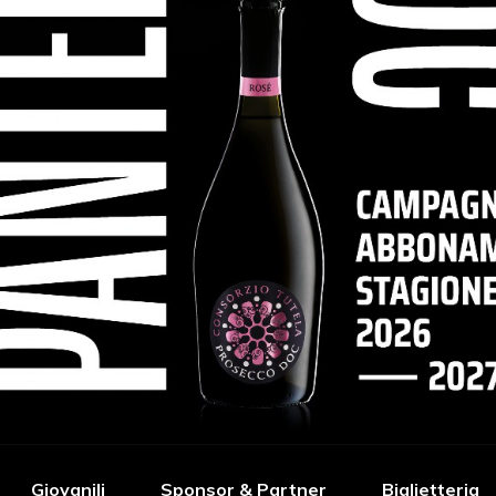
Giovanili
Sponsor & Partner
Biglietteria