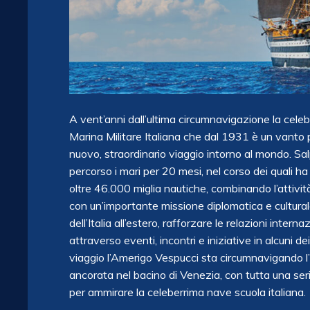
A vent’anni dall’ultima circumnavigazione la cele
Marina Militare Italiana che dal 1931 è un vanto p
nuovo, straordinario viaggio intorno al mondo. Salp
percorso i mari per 20 mesi, nel corso dei quali h
oltre 46.000 miglia nautiche, combinando l’attività 
con un’importante missione diplomatica e cultura
dell’Italia all’estero, rafforzare le relazioni intern
attraverso eventi, incontri e iniziative in alcuni de
viaggio l’Amerigo Vespucci sta circumnavigando l’I
ancorata nel bacino di Venezia, con tutta una serie 
per ammirare la celeberrima nave scuola italiana.