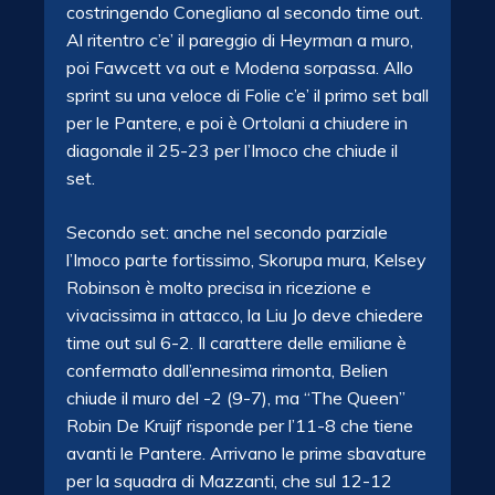
costringendo Conegliano al secondo time out.
Al ritentro c’e’ il pareggio di Heyrman a muro,
poi Fawcett va out e Modena sorpassa. Allo
sprint su una veloce di Folie c’e’ il primo set ball
per le Pantere, e poi è Ortolani a chiudere in
diagonale il 25-23 per l’Imoco che chiude il
set.
Secondo set: anche nel secondo parziale
l’Imoco parte fortissimo, Skorupa mura, Kelsey
Robinson è molto precisa in ricezione e
vivacissima in attacco, la Liu Jo deve chiedere
time out sul 6-2. Il carattere delle emiliane è
confermato dall’ennesima rimonta, Belien
chiude il muro del -2 (9-7), ma “The Queen”
Robin De Kruijf risponde per l’11-8 che tiene
avanti le Pantere. Arrivano le prime sbavature
per la squadra di Mazzanti, che sul 12-12