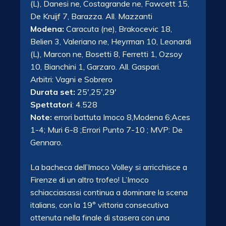
(L), Danesi ne, Costagrande ne, Fawcett 15,
De Kruijf 7, Barazza. All. Mazzanti
Modena:
Caracuta (ne), Brakocevic 18,
Belien 3, Valeriano ne, Heyrman 10, Leonardi
(L), Marcon ne, Bosetti 8, Ferretti 1, Ozsoy
10, Bianchini 1, Garzaro. All. Gaspari.
Arbitri: Vagni e Sobrero
Durata set:
25′,25′,29′
Spettatori
: 4.528
Note:
errori battuta Imoco 8,Modena 6;Aces
1-4; Muri 6-8 ;Errori Punto 7-10 ; MVP: De
Gennaro.
La bacheca dell’Imoco Volley si arricchisce a
Firenze di un altro trofeo! L’Imoco
schiacciasassi continua a dominare la scena
italians, con la 19° vittoria consecutiva
ottenuta nella finale di stasera con una