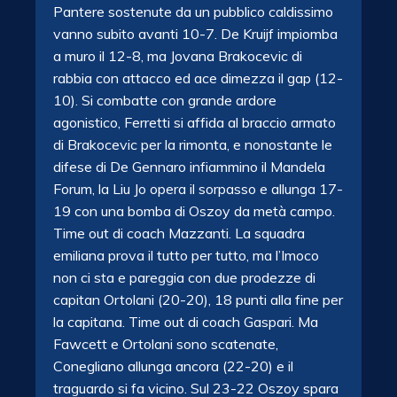
Pantere sostenute da un pubblico caldissimo
vanno subito avanti 10-7. De Kruijf impiomba
a muro il 12-8, ma Jovana Brakocevic di
rabbia con attacco ed ace dimezza il gap (12-
10). Si combatte con grande ardore
agonistico, Ferretti si affida al braccio armato
di Brakocevic per la rimonta, e nonostante le
difese di De Gennaro infiammino il Mandela
Forum, la Liu Jo opera il sorpasso e allunga 17-
19 con una bomba di Oszoy da metà campo.
Time out di coach Mazzanti. La squadra
emiliana prova il tutto per tutto, ma l’Imoco
non ci sta e pareggia con due prodezze di
capitan Ortolani (20-20), 18 punti alla fine per
la capitana. Time out di coach Gaspari. Ma
Fawcett e Ortolani sono scatenate,
Conegliano allunga ancora (22-20) e il
traguardo si fa vicino. Sul 23-22 Oszoy spara