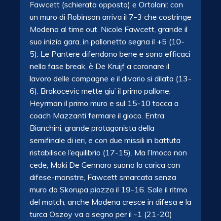
Fawcett (schierata opposto) e Ortolani: con
un muro di Robinson arriva il 7-3 che costringe
Modena al time out. Nicole Fawcett, grande il
suo inizio gara, in pallonetto segna il +5 (10-
5). Le Pantere difendono bene e sono efficaci
nella fase break, è De Kruijf a coronare il
lavoro delle compagne e il divario si dilata (13-
6). Brakocevic mette giu’ il primo pallone,
Heyrman il primo muro e sul 15-10 tocca a
coach Mazzanti fermare il gioco. Entra
Bianchini, grande protagonista della
semifinale di ieri, e con due missili in battuta
ristabilisce l’equilibrio (17-15). Ma l’Imoco non
cede, Moki De Gennaro suona la carica con
difese-monstre, Fawcett smarcata senza
muro da Skorupa piazza il 19-16. Sale il ritmo
del match, anche Modena cresce in difesa e la
turca Oszoy va a segno per il -1 (21-20)