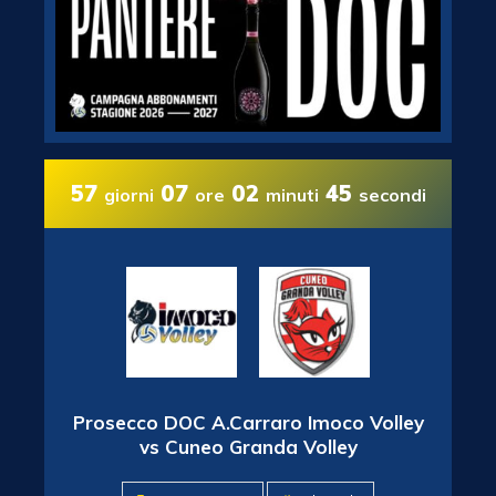
57
07
02
44
giorni
ore
minuti
secondi
Prosecco DOC A.Carraro Imoco Volley
vs Cuneo Granda Volley