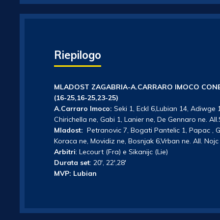
Riepilogo
MLADOST ZAGABRIA-A.CARRARO IMOCO CONE
(16-25,16-25,23-25)
A.Carraro Imoco:
Seki 1, Eckl 6,Lubian 14, Adiwge 
Chirichella ne, Gabi 1, Lanier ne, De Gennaro ne. All.
Mladost:
Petranovic 7, Bogati Pantelic 1, Papac , Gr
Koraca ne, Movidiz ne, Bosnjak 6,Vrban ne. All. Nojc
Arbitri
: Lecourt (Fra) e Sikanijc (Lie)
Durata set
: 20′, 22′,28′
MVP: Lubian