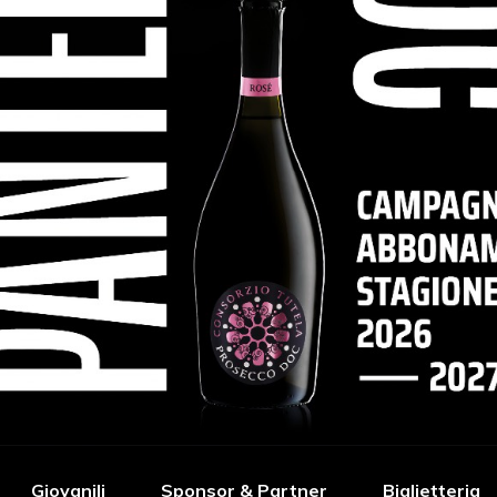
Giovanili
Sponsor & Partner
Biglietteria