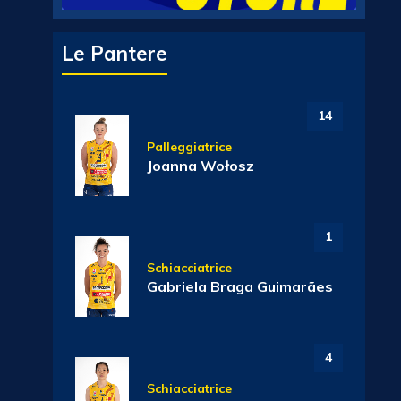
Le Pantere
14
Palleggiatrice
Joanna Wołosz
1
Schiacciatrice
Gabriela Braga Guimarães
4
Schiacciatrice