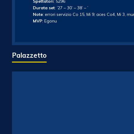
Spettatori
: 5296
Durata set
: ’27 – 30’ – 38’ – ’
Note
: errori servizio Co 15, Mi 9; aces Co4, Mi 3, mur
MVP
: Egonu
Palazzetto