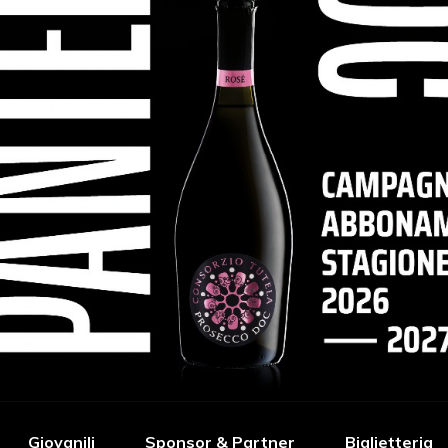
Giovanili
Sponsor & Partner
Biglietteria