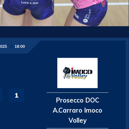
2025
18:00
-
1
Prosecco DOC
A.Carraro Imoco
Volley