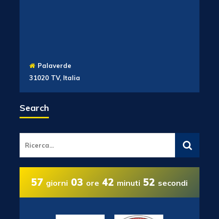
Palaverde
31020 TV, Italia
Search
57
03
42
51
giorni
ore
minuti
secondi