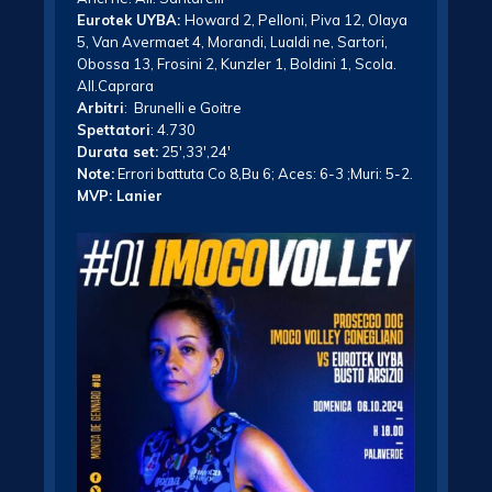
Eurotek UYBA:
Howard 2, Pelloni, Piva 12, Olaya
5, Van Avermaet 4, Morandi, Lualdi ne, Sartori,
Obossa 13, Frosini 2, Kunzler 1, Boldini 1, Scola.
All.Caprara
Arbitri
: Brunelli e Goitre
Spettatori
: 4.730
Durata set:
25′,33′,24′
Note:
Errori battuta Co 8,Bu 6; Aces: 6-3 ;Muri: 5-2.
MVP: Lanier