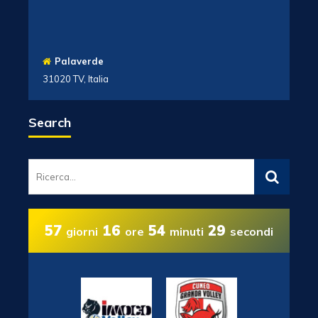
Palaverde
31020 TV, Italia
Search
57
16
54
28
giorni
ore
minuti
secondi