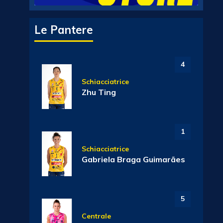
Le Pantere
4
Schiacciatrice
Zhu Ting
1
Schiacciatrice
Gabriela Braga Guimarães
5
Centrale