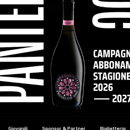
Giovanili
Sponsor & Partner
Biglietteria