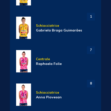
1
Schiacciatrice
Gabriela Braga Guimarães
7
Centrale
Raphaela Folie
8
Schiacciatrice
Anna Piovesan