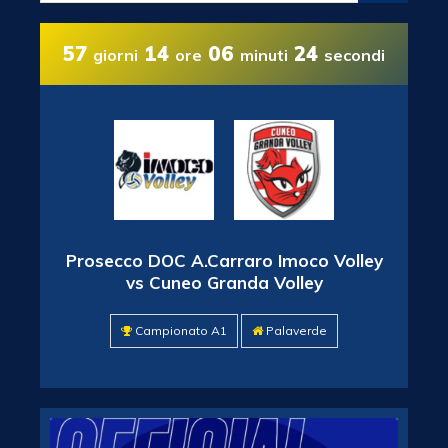
57
14
06
24
giorni
ore
minuti
secondi
Prosecco DOC A.Carraro Imoco Volley
vs Cuneo Granda Volley
Campionato A1
Palaverde