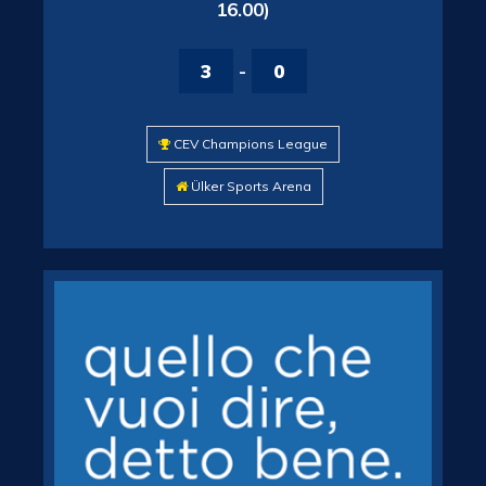
16.00)
3
-
0
CEV Champions League
Ülker Sports Arena