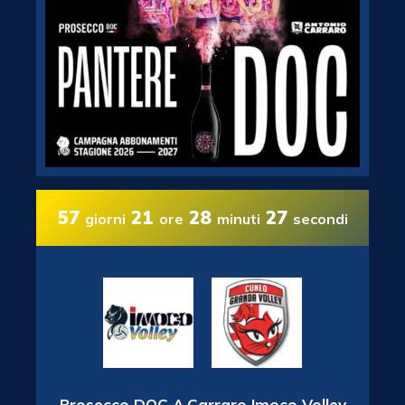
57
21
28
26
giorni
ore
minuti
secondi
Prosecco DOC A.Carraro Imoco Volley