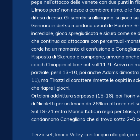
pepe nell’attacco delle venete con due punti in fila
L’Imoco pero’ non riesce a cambiare ritmo, e le f
difesa di casa. Gli scambi si allungano, si gioca su
Gennaro in diefsa mandano avanti le Pantere: 6-4
incredibile, gioca spregiudicata e sicura come se d
che continua ad attaccare con percentuali-monstre
corde ha un momento di confusione e Conegliano
Risposta di Skorupa e compagne, arrivano anche gli
coach Chiappini al time out sull’11-9. Arriva un mu
parziale, per il 13-10, poi anche Adams dimostra 
11), ma Tirozzi di carattere rimette le ospiti in 
che riapre i giochi.
Ortolani addirittura sorpassa (15-16), poi Fiorin v
di Nicoletti per un Imoco da 26% in attacco nel s
Sul 18-21 entra Marina Katic in regia per Glass, ma
condannano Conegliano che si trova sotto 2-0 co
Terzo set, Imoco Volley con l’acqua alla gola, ma