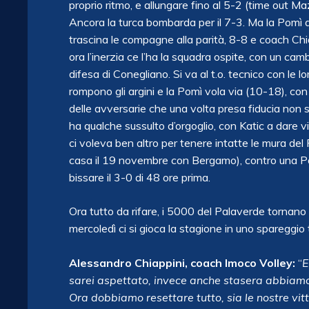
proprio ritmo, e allungare fino al 5-2 (time out Ma
Ancora la turca bombarda per il 7-3. Ma la Pomì a
trascina le compagne alla parità, 8-8 e coach Chia
ora l’inerzia ce l’ha la squadra ospite, con un cam
difesa di Conegliano. Si va al t.o. tecnico con le
rompono gli argini e la Pomì vola via (10-18), con 
delle avversarie che una volta presa fiducia non s
ha qualche sussulto d’orgoglio, con Katic a dare
ci voleva ben altro per tenere intatte le mura del 
casa il 19 novembre con Bergamo), contro una Po
bissare il 3-0 di 48 ore prima.
Ora tutto da rifare, i 5000 del Palaverde tornano
mercoledì ci si gioca la stagione in uno spareggio
Alessandro Chiappini, coach Imoco Volley:
“
E
sarei aspettato, invece anche stasera abbiamo 
Ora dobbiamo resettare tutto, sia le nostre vitto