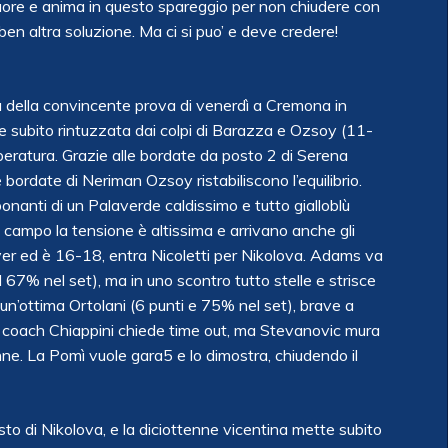
cuore e anima in questo spareggio per non chiudere con
n altra soluzione. Ma ci si puo’ e deve credere!
a della convincente prova di venerdì a Cremona in
e subito rintuzzata dai colpi di Barazza e Ozsoy (11-
ratura. Grazie alle bordate da posto 2 di Serena
 bordate di Neriman Ozsoy ristabiliscono l’equilibrio.
onanti di un Palaverde caldissimo e tutto gialloblù
campo la tensione è altissima e arrivano anche gli
yer ed è 16-18, entra Nicoletti per Nikolova. Adams va
 il 67% nel set), ma in uno scontro tutto stelle e strisce
un’ottima Ortolani (6 punti e 75% nel set), brave a
 coach Chiappini chiede time out, ma Stevanovic mura
ne. La Pomì vuole gara5 e lo dimostra, chiudendo il
to di Nikolova, e la diciottenne vicentina mette subito