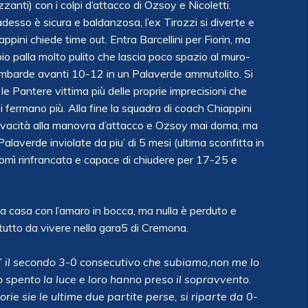
zzanti) con i colpi d’attacco di Ozsoy e Nicoletti.
desso è sicura e baldanzosa, l’ex Tirozzi si diverte e
ppini chiede time out. Entra Barcellini per Fiorin, ma
bio palla molto pulito che lascia poco spazio al muro-
 lombarde avanti 10-12 in un Palaverde ammutolito. Si
le Pantere vittima più delle proprie imprecisioni che
i fermano più. Alla fine la squadra di coach Chiappini
 vivacità alla manovra d’attacco e Ozsoy mai doma, ma
Palaverde inviolate da piu’ di 5 mesi (ultima sconfitta in
mì rinfrancata e capace di chiudere per 17-25 e
 a casa con l’amaro in bocca, ma nulla è perduto e
 tutto da vivere nella gara5 di Cremona.
’ il secondo 3-0 consecutivo che subiamo,non me lo
spento la luce e loro hanno preso il sopravvento.
rie sie le ultime due partite perse, si riparte da 0-