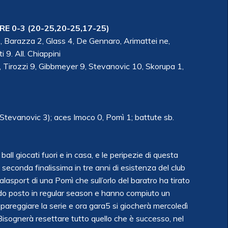
 0-3 (20-25,20-25,17-25)
 Barazza 2, Glass 4, De Gennaro, Arimattei ne,
i 9. All. Chiappini
 9, Tirozzi 9, Gibbmeyer 9, Stevanovic 10, Skorupa 1,
(Stevanovic 3); aces Imoco 0, Pomì 1; battute sb.
ball giocati fuori e in casa, e le peripezie di questa
 seconda finalissima in tre anni di esistenza del club
asport di una Pomì che sull’orlo del baratro ha tirato
ondo posto in regular season e hanno compiuto un
, pareggiare la serie e ora gara5 si giocherà mercoledì
. Bisognerà resettare tutto quello che è successo,
nel