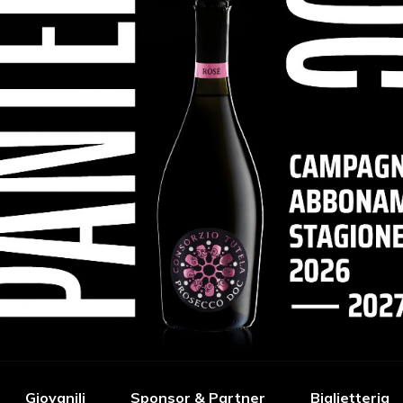
Giovanili
Sponsor & Partner
Biglietteria