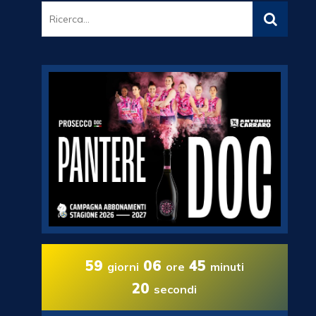
59
06
45
giorni
ore
minuti
19
secondi