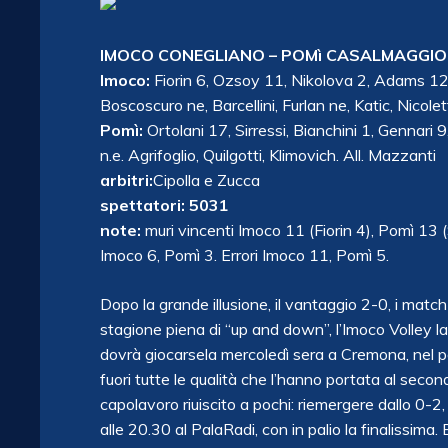
IMOCO CONEGLIANO – POMì CASALMAGGIORE
Imoco:
Fiorin 6, Ozsoy 11, Nikolova 2, Adams 12,
Boscoscuro ne, Barcellini, Furlan ne, Katic, Nicolett
Pomì:
Ortolani 17, Sirressi, Bianchini 1, Gennari
n.e. Agrifoglio, Quilgotti, Klimovich. All. Mazzanti
arbitri:
Cipolla e Zucca
spettatori: 5031
note:
muri vincenti Imoco 11 (Fiorin 4), Pomì 13 
Imoco 6, Pomì 3. Errori Imoco 11, Pomì 5.
Dopo la grande illusione, il vantaggio 2-0, i match 
stagione piena di “up and down”, l’Imoco Volley la
dovrà giocarsela mercoledì sera a Cremona, nel pal
fuori tutte le qualità che l’hanno portata al sec
capolavoro riuiscito a pochi: riemergere dallo 0-2
alle 20.30 al PalaRadi, con in palio la finalissima