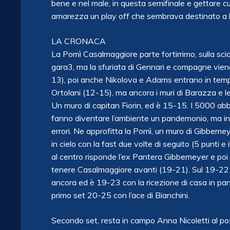
bene e nel male, in questa semifinale e gettare 
amarezza un play off che sembrava destinato a be
LA CRONACA
La Pomì Casalmaggiore parte fortirrimo, sulla sci
gara3, ma la sfuriata di Gennari e compagne vien
13), poi anche Nikolova e Adams entrano in tempe
Ortolani (12-15), ma ancora i muri di Barazza e le
Un muro di capitan Fiorin, ed è 15-15. I 5000 abb
fanno diventare l’ambiente un pandemonio, ma in 
errori. Ne approfitta la Pomì, un muro di Gibbeme
in cielo con la fast due volte di seguito (5 punti e
al centro risponde l’ex Pantera Gibbemeyer e poi 
tenere Casalmaggiore avanti (19-21). Sul 19-22
ancora ed è 19-23 con la ricezione di casa in pan
primo set 20-25 con l’ace di Bianchini.
Secondo set, resta in campo Anna Nicoletti al pos