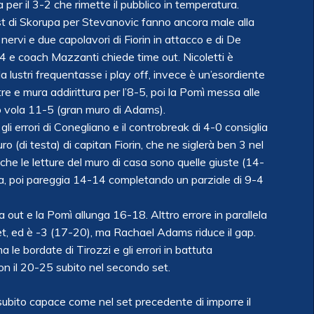
 per il 3-2 che rimette il pubblico in temperatura.
ast di Skorupa per Stevanovic fanno ancora male alla
i nervi e due capolavori di Fiorin in attacco e di De
 e coach Mazzanti chiede time out. Nicoletti è
a lustri frequentasse i play off, invece è un’esordiente
 e mura addirittura per l’8-5, poi la Pomì messa alle
 vola 11-5 (gran muro di Adams).
 errori di Conegliano e il controbreak di 4-0 consiglia
ro (di testa) di capitan Fiorin, che ne siglerà ben 3 nel
che le letture del muro di casa sono quelle giuste (14-
scia, poi pareggia 14-14 completando un parziale di 9-4
a out e la Pomì allunga 16-18. Alttro errore in parallela
et, ed è -3 (17-20), ma Rachael Adams riduce il gap.
 le bordate di Tirozzi e gli errori in battuta
n il 20-25 subito nel secondo set.
 subito capace come nel set precedente di imporre il