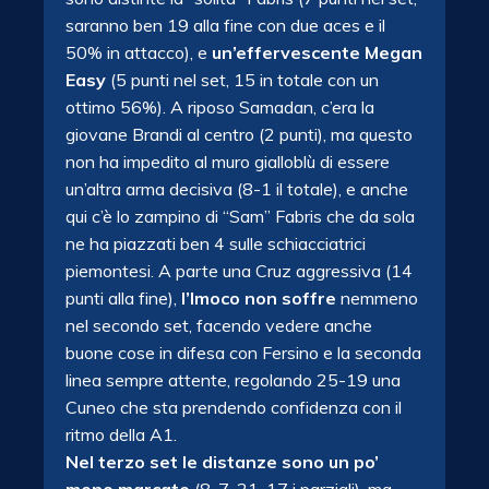
saranno ben 19 alla fine con due aces e il
50% in attacco), e
un’effervescente Megan
Easy
(5 punti nel set, 15 in totale con un
ottimo 56%). A riposo Samadan, c’era la
giovane Brandi al centro (2 punti), ma questo
non ha impedito al muro gialloblù di essere
un’altra arma decisiva (8-1 il totale), e anche
qui c’è lo zampino di “Sam” Fabris che da sola
ne ha piazzati ben 4 sulle schiacciatrici
piemontesi. A parte una Cruz aggressiva (14
punti alla fine),
l’Imoco non soffre
nemmeno
nel secondo set, facendo vedere anche
buone cose in difesa con Fersino e la seconda
linea sempre attente, regolando 25-19 una
Cuneo che sta prendendo confidenza con il
ritmo della A1.
Nel terzo set le distanze sono un po’
meno marcate
(8-7, 21-17 i parziali), ma