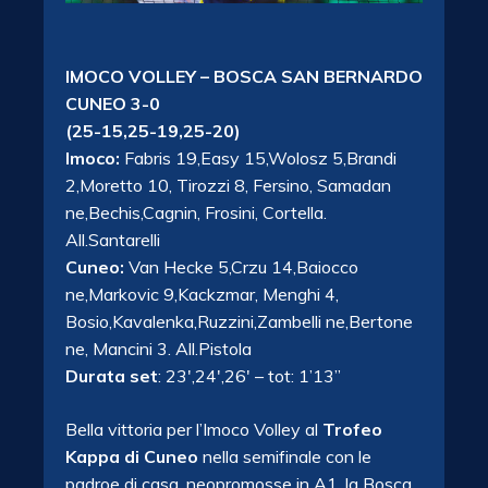
IMOCO VOLLEY – BOSCA SAN BERNARDO
CUNEO 3-0
(25-15,25-19,25-20)
Imoco:
Fabris 19,Easy 15,Wolosz 5,Brandi
2,Moretto 10, Tirozzi 8, Fersino, Samadan
ne,Bechis,Cagnin, Frosini, Cortella.
All.Santarelli
Cuneo:
Van Hecke 5,Crzu 14,Baiocco
ne,Markovic 9,Kackzmar, Menghi 4,
Bosio,Kavalenka,Ruzzini,Zambelli ne,Bertone
ne, Mancini 3. All.Pistola
Durata set
: 23′,24′,26′ – tot: 1’13”
Bella vittoria per l’Imoco Volley al
Trofeo
Kappa di Cuneo
nella semifinale con le
padroe di casa, neopromosse in A1, la Bosca