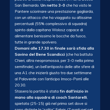
San Bernardo.
Un netto 3-0
che ha visto le
Pantere sciorinare una prestazione gagliarda,
con un attacco che ha viaggiato su altissime
percentuali (55% complessivo di squadra)
spinto dalla capitana Wolosz capace di
alimentare benissimo le bocche da fuoco,
tutte in grande spolvero.
Domani alle 17.30 in finale sarà sfida alla
Savino del Bene Scandicci
(che ha battuto
Chieri, altra neopromossa, per 3-0 nella prima
semifinale), un bell’antipasto delle alte sfere di
una A1 che inizierà giusto tra due settimane
al Palaverde con l’anticipo Imoco-Pomì alle
20.30.
Stasera la partita è stata
fin dall’inizio in
mano alla squadra di coach Santarelli
,
spietata (25-15) già nel primo set dove si
sono distinte la “solita” Fabris (7 punti nel set,