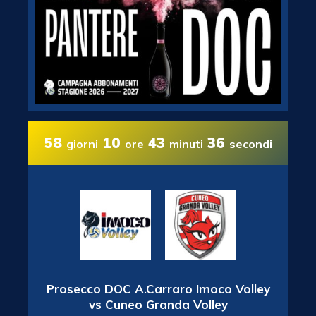
58
10
43
35
giorni
ore
minuti
secondi
Prosecco DOC A.Carraro Imoco Volley
vs Cuneo Granda Volley