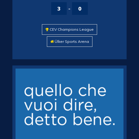
3
-
0
CEV Champions League
Ülker Sports Arena