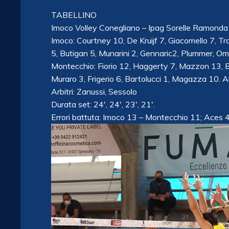
TABELLINO
Imoco Volley Conegliano – Ipag Sorelle Ramond
Imoco: Courtney 10, De Kruijf 7, Giacomello 7, T
5, Butigan 5, Munarini 2, Gennaric2, Plummer, Omoruy
Montecchio: Fiorio 12, Haggerty 7, Mazzon 13, Bran
Muraro 3, Frigerio 6, Bartolucci 1, Magazza 10. A
Arbitri: Zanussi, Sessolo
Durata set: 24′, 24′, 23′, 21′.
Errori battuta: Imoco 13 – Montecchio 11; Aces 