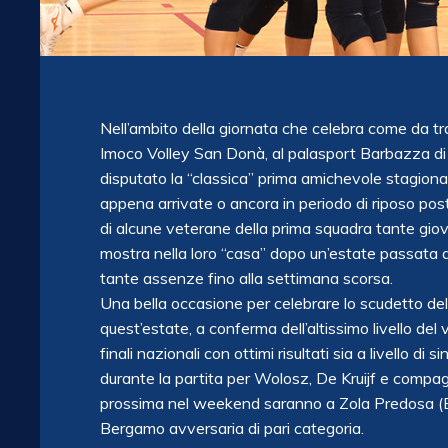
Nell’ambito della giornata che celebra come da tr
Imoco Volley San Donà, al palasport Barbazza di
disputato la “classica” prima amichevole stagiona
appena arrivate o ancora in periodo di riposo post 
di alcune veterane della prima squadra tante giov
mostra nella loro “casa” dopo un’estate passata 
tante assenze fino alla settimana scorsa.
Una bella occasione per celebrare lo scudetto del
quest’estate, a conferma dell’altissimo livello del 
finali nazionali con ottimi risultati sia a livello di
durante la partita per Wolosz, De Kruijf e comp
prossima nel weekend saranno a Zola Predosa (Bo
Bergamo avversaria di pari categoria.