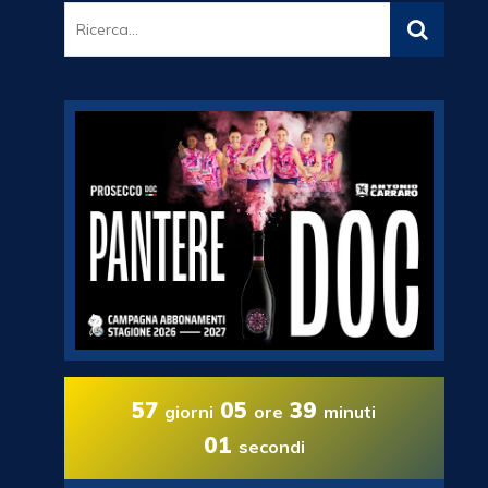
57
05
38
giorni
ore
minuti
58
secondi