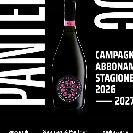
Giovanili
Sponsor & Partner
Biglietteria