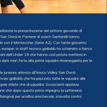
adizione la presentazione del settore giovanile di
 San Donà le Pantere di coach Santarelli hanno
le con il Montecchio (Serie A2). Con tante giocatrici
europei, lo staff tecnico gialloblù ha schierato a fianco
ani dell’Under 19 che hanno così potuto mettersi in
a dare man forte alla prima squadra rimaneggiata per le
le juniores arrivato all’Imoco Volley San Donà
vivaio gialloblù che ha piazzato tutte le squadre alle
 singole atlete che di squadra. Scroscianti applausi
agne che dopo questo primo impegno la settimana
logna) per un’altra amichevole, stavolta contro