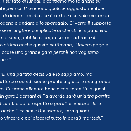
l risultato di lunedì, e contiamo molto anche sul
nte per noi. Proveremo qualche aggiustamento e
a di domani, quello che è certo è che solo giocando
odena e andare allo spareggio. Ci vorrà il supporto
 essere lunghe e complicate anche chi è in panchina
l massimo, pubblico compreso, per ottenere il
to ottimo anche questa settimana, il lavoro paga e
giocare una grande gara perchè non vogliamo
ione.”
“E’ una partita decisiva e lo sappiamo, ma
batterci e quindi siamo pronte a giocare una grande
ico. Ci siamo allenate bene e con serenità in questi
 in gara1 domani al Palaverde sarà un’altra partita.
cambio palla rispetto a gara1 e limitare i loro
a anche Piccinini e Rousseaux, sarà quindi
 vincere e poi giocarci tutto in gara3 martedì.”