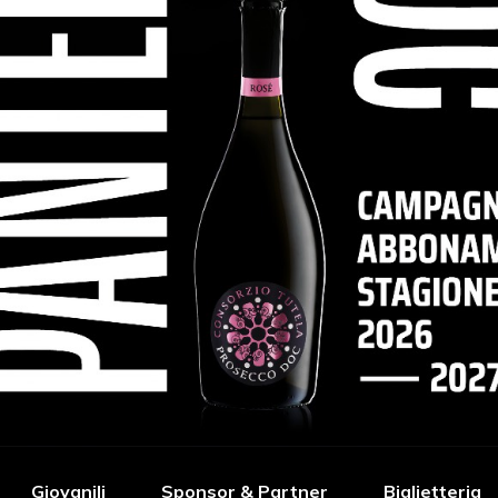
Giovanili
Sponsor & Partner
Biglietteria