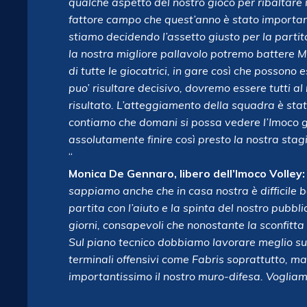
qualche aspetto del nostro gioco per ribaltare i
fattore campo che quest’anno è stato importa
stiamo decidendo l’assetto giusto per la partit
la nostra migliore pallavolo potremo battere M
di tutte le giocatrici, in gare così che possono
puo’ risultare decisivo, dovremo essere tutti a
risultato. L’atteggiamento della squadra è sta
contiamo che domani si possa vedere l’Imoco 
assolutamente finire così presto la nostra stag
“
Monica De Gennaro, libero dell’Imoco Volley:
sappiamo anche che in casa nostra è difficile 
partita con l’aiuto e la spinta del nostro pubbl
giorni, consapevoli che nonostante la sconfitta
Sul piano tecnico dobbiamo lavorare meglio sul 
terminali offensivi come Fabris soprattutto, m
importantissimo il nostro muro-difesa. Vogliamo