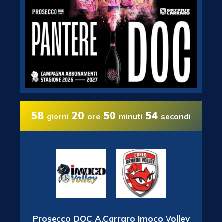
58
20
50
53
giorni
ore
minuti
secondi
Prosecco DOC A.Carraro Imoco Volley