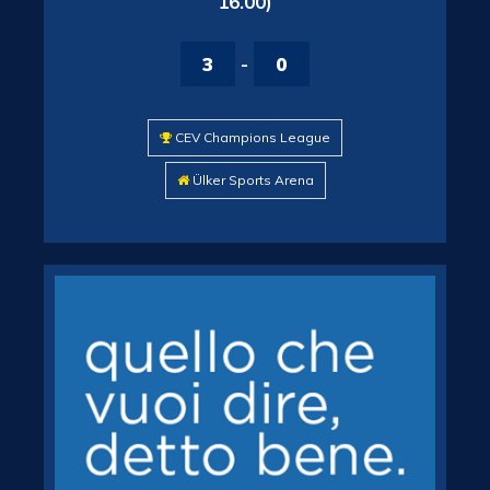
16.00)
3
-
0
CEV Champions League
Ülker Sports Arena