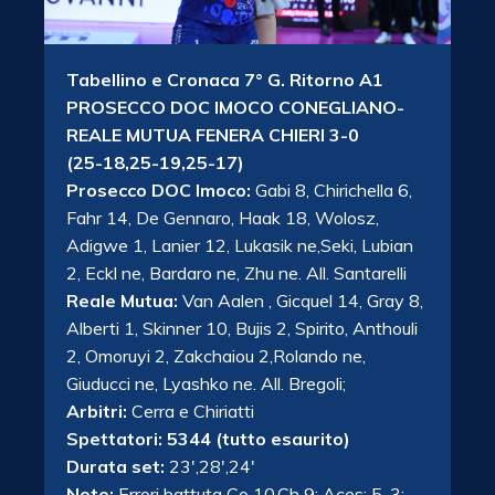
Tabellino e Cronaca 7° G. Ritorno A1
PROSECCO DOC IMOCO CONEGLIANO-
REALE MUTUA FENERA CHIERI 3-0
(25-18,25-19,25-17)
Prosecco DOC Imoco:
Gabi 8, Chirichella 6,
Fahr 14, De Gennaro, Haak 18, Wolosz,
Adigwe 1, Lanier 12, Lukasik ne,Seki, Lubian
2, Eckl ne, Bardaro ne, Zhu ne. All. Santarelli
Reale Mutua:
Van Aalen , Gicquel 14, Gray 8,
Alberti 1, Skinner 10, Bujis 2, Spirito, Anthouli
2, Omoruyi 2, Zakchaiou 2,Rolando ne,
Giuducci ne, Lyashko ne. All. Bregoli;
Arbitri:
Cerra e Chiriatti
Spettatori: 5344 (tutto esaurito)
Durata set:
23′,28′,24′
Note:
Errori battuta Co 10,Ch 9; Aces: 5-3;