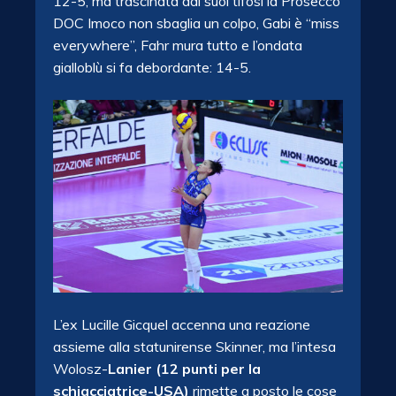
12-5, ma trascinata dai suoi tifosi la Prosecco
DOC Imoco non sbaglia un colpo, Gabi è “miss
everywhere”, Fahr mura tutto e l’ondata
gialloblù si fa debordante: 14-5.
L’ex Lucille Gicquel accenna una reazione
assieme alla statunirense Skinner, ma l’intesa
Wolosz-
Lanier (12 punti per la
schiacciatrice-USA)
rimette a posto le cose