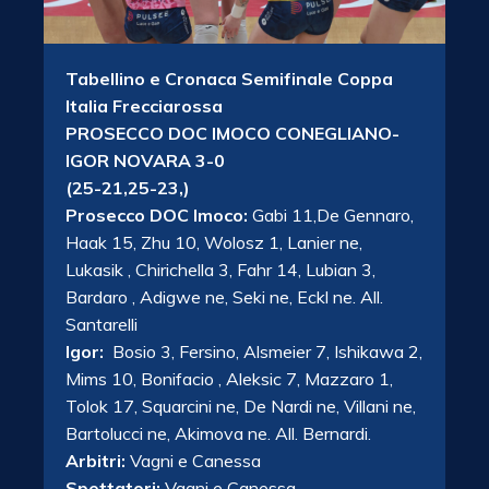
Tabellino e Cronaca Semifinale Coppa
Italia Frecciarossa
PROSECCO DOC IMOCO CONEGLIANO-
IGOR NOVARA 3-0
(25-21,25-23,)
Prosecco DOC Imoco:
Gabi 11,De Gennaro,
Haak 15, Zhu 10, Wolosz 1, Lanier ne,
Lukasik , Chirichella 3, Fahr 14, Lubian 3,
Bardaro , Adigwe ne, Seki ne, Eckl ne. All.
Santarelli
Igor:
Bosio 3, Fersino, Alsmeier 7, Ishikawa 2,
Mims 10, Bonifacio , Aleksic 7, Mazzaro 1,
Tolok 17, Squarcini ne, De Nardi ne, Villani ne,
Bartolucci ne, Akimova ne. All. Bernardi.
Arbitri:
Vagni e Canessa
Spettatori:
Vagni e Canessa