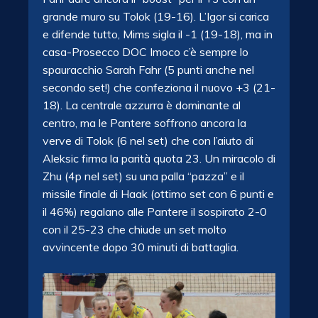
grande muro su Tolok (19-16). L’Igor si carica
e difende tutto, Mims sigla il -1 (19-18), ma in
casa-Prosecco DOC Imoco c’è sempre lo
spauracchio Sarah Fahr (5 punti anche nel
secondo set!) che confeziona il nuovo +3 (21-
18). La centrale azzurra è dominante al
centro, ma le Pantere soffrono ancora la
verve di Tolok (6 nel set) che con l’aiuto di
Aleksic firma la parità quota 23. Un miracolo di
Zhu (4p nel set) su una palla “pazza” e il
missile finale di Haak (ottimo set con 6 punti e
il 46%) regalano alle Pantere il sospirato 2-0
con il 25-23 che chiude un set molto
avvincente dopo 30 minuti di battaglia.