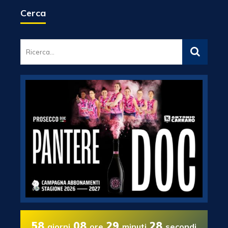
Cerca
58
08
29
27
giorni
ore
minuti
secondi