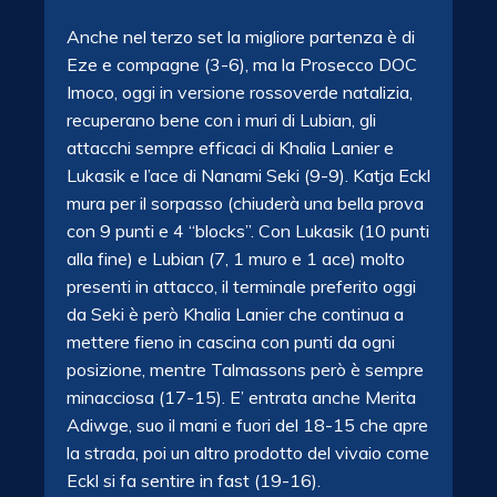
Anche nel terzo set la migliore partenza è di
Eze e compagne (3-6), ma la Prosecco DOC
Imoco, oggi in versione rossoverde natalizia,
recuperano bene con i muri di Lubian, gli
attacchi sempre efficaci di Khalia Lanier e
Lukasik e l’ace di Nanami Seki (9-9). Katja Eckl
mura per il sorpasso (chiuderà una bella prova
con 9 punti e 4 “blocks”. Con Lukasik (10 punti
alla fine) e Lubian (7, 1 muro e 1 ace) molto
presenti in attacco, il terminale preferito oggi
da Seki è però Khalia Lanier che continua a
mettere fieno in cascina con punti da ogni
posizione, mentre Talmassons però è sempre
minacciosa (17-15). E’ entrata anche Merita
Adiwge, suo il mani e fuori del 18-15 che apre
la strada, poi un altro prodotto del vivaio come
Eckl si fa sentire in fast (19-16).