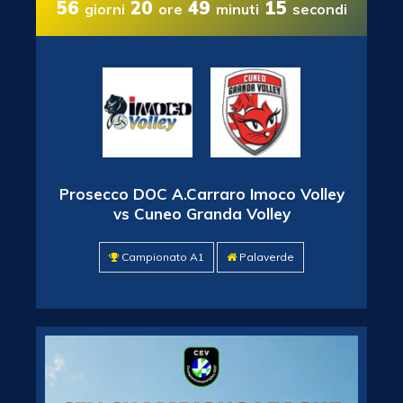
56
20
49
13
giorni
ore
minuti
secondi
Prosecco DOC A.Carraro Imoco Volley
vs Cuneo Granda Volley
Campionato A1
Palaverde