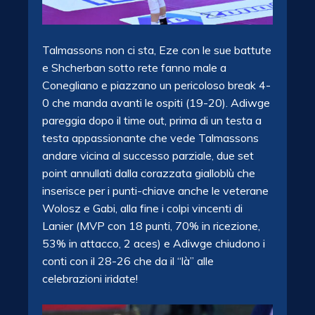
Talmassons non ci sta, Eze con le sue battute
e Shcherban sotto rete fanno male a
Conegliano e piazzano un pericoloso break 4-
0 che manda avanti le ospiti (19-20). Adiwge
pareggia dopo il time out, prima di un testa a
testa appassionante che vede Talmassons
andare vicina al successo parziale, due set
point annullati dalla corazzata gialloblù che
inserisce per i punti-chiave anche le veterane
Wolosz e Gabi, alla fine i colpi vincenti di
Lanier (MVP con 18 punti, 70% in ricezione,
53% in attacco, 2 aces) e Adiwge chiudono i
conti con il 28-26 che da il “là” alle
celebrazioni iridate!