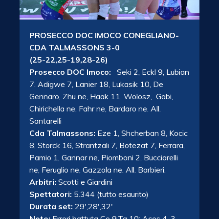
PROSECCO DOC IMOCO CONEGLIANO-
CDA TALMASSONS 3-0
(25-22,25-19,28-26)
Prosecco DOC Imoco:
Seki 2, Eckl 9, Lubian
7. Adigwe 7, Lanier 18, Lukasik 10, De
Gennaro, Zhu ne, Haak 11, Wolosz, Gabi,
Chirichella ne, Fahr ne, Bardaro ne. All.
Santarelli
Cda Talmassons:
Eze 1, Shcherban 8, Kocic
8, Storck 16, Strantzali 7, Botezat 7, Ferrara,
Pamio 1, Gannar ne, Piomboni 2, Bucciarelli
ne, Feruglio ne, Gazzola ne. All. Barbieri.
Arbitri:
Scotti e Giardini
Spettatori:
5.344 (tutto esaurito)
Durata set:
29′,28′,32′
Note:
Errori battuta Co 9,Ta 10; Aces 4-3,