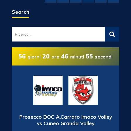
Search
56
20
46
54
giorni
ore
minuti
secondi
Prosecco DOC A.Carraro Imoco Volley
vs Cuneo Granda Volley