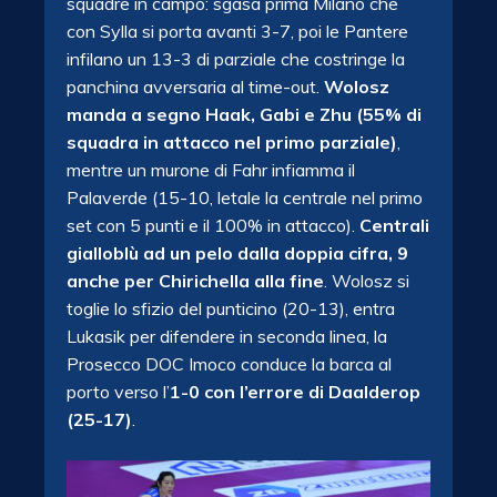
squadre in campo: sgasa prima Milano che
con Sylla si porta avanti 3-7, poi le Pantere
infilano un 13-3 di parziale che costringe la
panchina avversaria al time-out.
Wolosz
manda a segno Haak, Gabi e Zhu (55% di
squadra in attacco nel primo parziale)
,
mentre un murone di Fahr infiamma il
Palaverde (15-10, letale la centrale nel primo
set con 5 punti e il 100% in attacco).
Centrali
gialloblù ad un pelo dalla doppia cifra, 9
anche per Chirichella alla fine
. Wolosz si
toglie lo sfizio del punticino (20-13), entra
Lukasik per difendere in seconda linea, la
Prosecco DOC Imoco conduce la barca al
porto verso l’
1-0 con l’errore di Daalderop
(25-17)
.