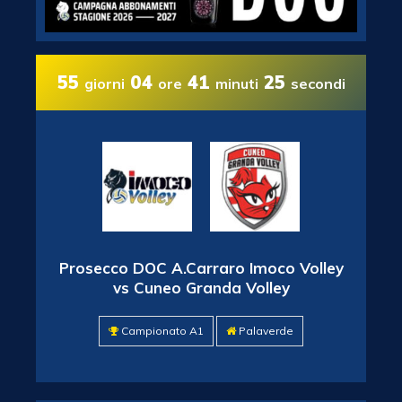
55
04
41
24
giorni
ore
minuti
secondi
Prosecco DOC A.Carraro Imoco Volley
vs Cuneo Granda Volley
Campionato A1
Palaverde