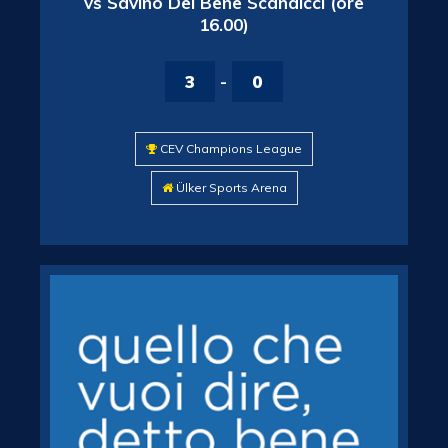
vs Savino Del Bene Scandicci (ore
16.00)
3
-
0
CEV Champions League
Ülker Sports Arena