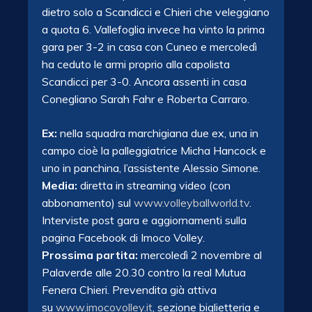
dietro solo a Scandicci e Chieri che veleggiano
a quota 6. Vallefoglia invece ha vinto la prima
gara per 3-2 in casa con Cuneo e mercoledì
ha ceduto le armi proprio alla capolista
Scandicci per 3-0. Ancora assenti in casa
Conegliano Sarah Fahr e Roberta Carraro.
Ex:
nella squadra marchigiana due ex, una in
campo cioè la palleggiatrice Micha Hancock e
uno in panchina, l’assistente Alessio Simone.
Media:
diretta in streaming video (con
abbonamento) sul
www.volleyballworld.tv
.
Interviste post gara e aggiornamenti sulla
pagina Facebook di Imoco Volley.
Prossima partita:
mercoledì 2 novembre al
Palaverde alle 20.30 contro la real Mutua
Fenera Chieri. Prevendita già attiva
su
www.imocovolley.it
, sezione biglietteria e