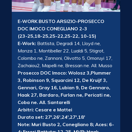
E-WORK BUSTO ARSIZIO-PROSECCO
DOC IMOCO CONEGLIANO 2-3
(23-25,18-25,25-22,25-22, 10-15)
E-Work:
Battista, Degradi 14, Lloyd ne,
Monza 1, Montibeller 22, Lualdi 5, Stigrot,
Colombo ne, Zannoni, Olivotto 5, Omoruyi 17,
Zachaiou2, Mapelli ne, Bressan ne. All. Musso
Prosecco DOC Imoco: Wolosz 3,Plummer
3, Robinson 9, Squarcini 12, De Kruijf 3,
Gennari, Gray 16, Lubian 9, De Gennaro,
Haak 27, Bardaro, Furlan ne, Pericati ne,
Coba ne. All. Santarelli
Arbitri: Cesare e Mattei
Durata set: 27′,26′,24′,27′,18′
Note: Muri Busto 2, Conegliano 8; Aces: 6-
4; Errori Battuta: 12-25. MVP: Haak