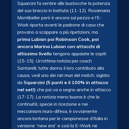
Squarcini fa sentire alle bustocche la potenza
del suo braccio in battuta (11-12). Rosamaria
Montibeller però è ancora sul pezzo e l’E-
Work riporta avanti le padrone di casa che
provano a scappare a più ripetizioni, ma
prima Lubian poi Robinson Cook, poi
ancora Marina Lubian con attacchi di
altissimo livello
tengono appaiate le ospiti
(15-15). Un’ottima notizia per coach
Santarelli, tutte danno il loro contributo alla
causa, vedi uno dei rari muri del match, siglato
da
Squarcini (5 punti e il 100% in attacco
nel set!)
che poi va a segno anche in attacco
(17-17). La notizia meno buona è che la
continuità, specie in ricezione e nei
meccanismi muro-difesa, è ovviamente
ancora lontana per le campionesse d’Italia in
versione “new era” e così la E-Work ne