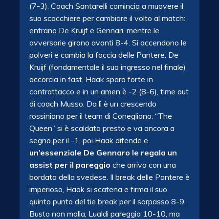
(7-3). Coach Santarelli comincia a muovere il
suo scacchiere per cambiare il volto al match:
entrano De Kruijf e Gennari, mentre le
avversarie girano avanti 8-4. Si accendono le
polveri e cambia la faccia delle Pantere: De
Kruijf (fondamentale il suo ingresso nel finale)
accorcia in fast, Haak spara forte in
contrattacco e in un amen è -2 (8-6), time out
di coach Musso. Da lì è un crescendo
rossiniano per il team di Conegliano: “The
Queen” si è scaldata presto e va ancora a
segno per il -1, poi Haak difende e
un’essenziale De Gennaro le regala un
assist per il pareggio
che arriva con una
bordata della svedese. Il break delle Pantere è
imperioso, Haak si scatena e firma il suo
quinto punto del tie break per il sorpasso 8-9.
Busto non molla, Lualdi pareggia 10-10, ma