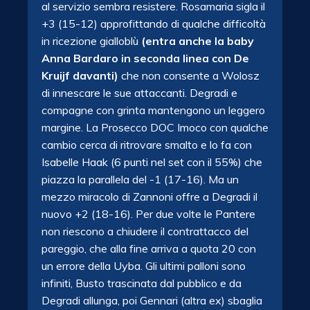
al servizio sembra resistere. Rosamaria sigla il
+3 (15-12) approfittando di qualche difficoltà
in ricezione gialloblù
(entra anche la baby
Anna Bardaro in seconda linea con De
Kruijf davanti)
che non consente a Wolosz
di innescare le sue attaccanti. Degradi e
compagne con grinta mantengono un leggero
margine. La Prosecco DOC Imoco con qualche
cambio cerca di ritrovare smalto e lo fa con
Isabelle Haak (6 punti nel set con il 55%) che
piazza la parallela del -1 (17-16). Ma un
mezzo miracolo di Zannoni offre a Degradi il
nuovo +2 (18-16). Per due volte le Pantere
non riescono a chiudere il contrattacco del
pareggio, che alla fine arriva a quota 20 con
un errore della Uyba. Gli ultimi palloni sono
infiniti, Busto trascinata dal pubblico e da
Degradi allunga, poi Gennari (altra ex) sbaglia