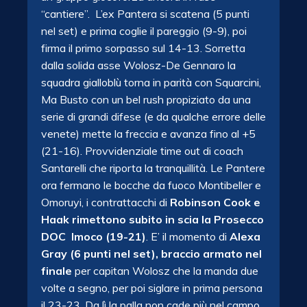
“cantiere”. L’ex Pantera si scatena (5 punti
nel set) e prima coglie il pareggio (9-9), poi
firma il primo sorpasso sul 14-13. Sorretta
dalla solida asse Wolosz-De Gennaro la
squadra gialloblù torna in parità con Squarcini,
Ma Busto con un bel rush propiziato da una
serie di grandi difese (e da qualche errore delle
venete) mette la freccia e avanza fino al +5
(21-16). Provvidenziale time out di coach
Santarelli che riporta la tranquillità. Le Pantere
ora fermano le bocche da fuoco Montibeller e
Omoruyi, i contrattacchi di
Robinson Cook e
Haak rimettono subito in scia la Prosecco
DOC Imoco (19-21)
. E’ il momento di
Alexa
Gray (6 punti nel set), braccio armato nel
finale
per capitan Wolosz che la manda due
volte a segno, per poi siglare in prima persona
il 23-23. Da lì la palla non cade più nel campo