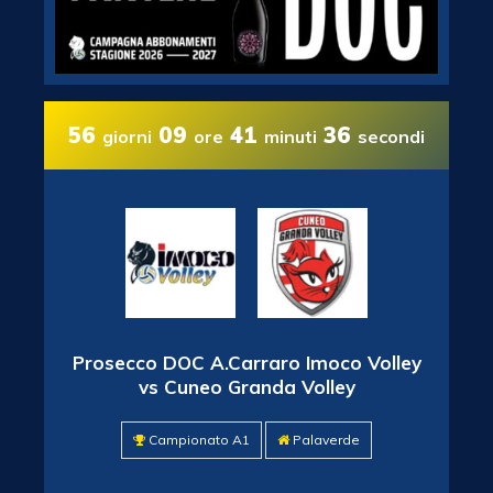
56
09
41
34
giorni
ore
minuti
secondi
Prosecco DOC A.Carraro Imoco Volley
vs Cuneo Granda Volley
Campionato A1
Palaverde