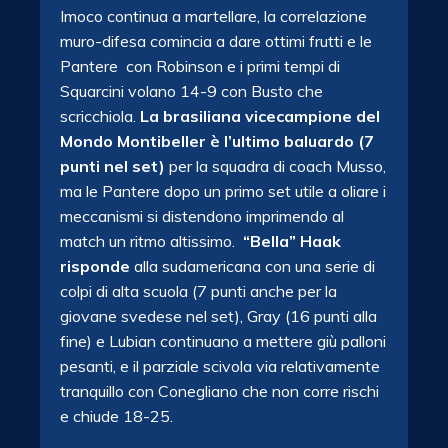
Imoco continua a martellare, la correlazione
muro-difesa comincia a dare ottimi frutti e le
Pantere con Robinson e i primi tempi di
Squarcini volano 14-9 con Busto che
scricchiola.
La brasiliana vicecampione del
Mondo Montibeller è l’ultimo baluardo (7
punti nel set)
per la squadra di coach Musso,
ma le Pantere dopo un primo set utile a oliare i
meccanismi si distendono imprimendo al
match un ritmo altissimo.
“Bella” Haak
risponde
alla sudamericana con una serie di
colpi di alta scuola (7 punti anche per la
giovane svedese nel set), Gray (16 punti alla
fine) e Lubian continuano a mettere giù palloni
pesanti, e il parziale scivola via relativamente
tranquillo con Conegliano che non corre rischi
e chiude 18-25.