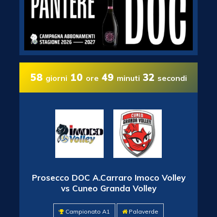
58
10
49
31
giorni
ore
minuti
secondi
Prosecco DOC A.Carraro Imoco Volley
vs Cuneo Granda Volley
Campionato A1
Palaverde