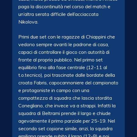
paga la discontinuità nel corso del match e
un’altra serata difficile dell’acciaccata
Nikolova.
Primi due set con le ragazze di Chiappini che
vedono sempre avanti le padrone di casa,
capaci di controllare il gioco
con autorità di
fronte al proprio pubblico. Nel primo set
equilibrio fino alla fase centrale (12-11 al
t.o.tecnico), poi trascinate dalle bordate della
croata Fabris, capocannoniere del campionato
e protagoniste in campo con una
compattezza di squadra che lascia stordita
Conegliano, che invece va a strappi. Infatti la
squadra di Beltrami prende il largo e chiude
agevolmente il primo parziale per 25-19. Nel
secondo set copione simile, anzi, la squadra
emiliana prende subito il largo (12-8) e poi