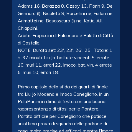
Adams 16, Barazza 8, Ozsoy 13, Fiorin 9, De
Gennaro (l); Nicoletti 8, Barcellini ne, Furlan ne,
Arimattei ne, Boscoscuro (l) ne, Katic. All.:
Chiappini.
Arbitri: Frapiccini di Falconara e Puletti di Città
di Castello.
NOTE: Durata set: 23′, 23′, 26′, 25′. Totale: 1
h. 37 minuti. Liu Jo: battute vincenti 5, errate
10, muri 11, errori 22. Imoco: bat. vin. 4 errate
5, muri 10, errori 18.
Primo capitolo della sfida dei quarti di finale
tra Liu Jo Modena e Imoco Conegliano, in un
PalaPanini in clima di festa con una buona
rappresentanza di tifosi per le Pantere.
Partita difficile per Conegliano che patisce
un’ottima prova di squadra delle padrone di
casa, molto precise ed efficaci, mentre l’Imoco