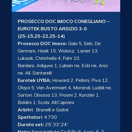
PROSECCO DOC IMOCO CONEGLIANO –
EUROTEK BUSTO ARSIZIO 3-0
(25-15,25-22,25-14)
Prosecco DOC Imoco:
Gabi 5, Seki, De
Gennaro, Haak 15, Wolosz, Lanier 13,
Lukasik, Chirichella 4, Fahr 10,
Bardaro, Adigwe 1, Lubian ne, Eckl ne, Arici
ne. All. Santarelli
Eurotek UYBA:
Howard 2, Pelloni, Piva 12,
Olaya 5, Van Avermaet 4, Morandi, Lualdi ne,
Sartori, Obossa 13, Frosini 2, Kunzler 1,
Boldini 1, Scola. All.Caprara
Arbitri
: Brunelli e Goitre
Spettatori
: 4.730
Durata set:
25′,33′,24′
Note:
Errori battuta Co 8,Bu 6; Aces: 6-3