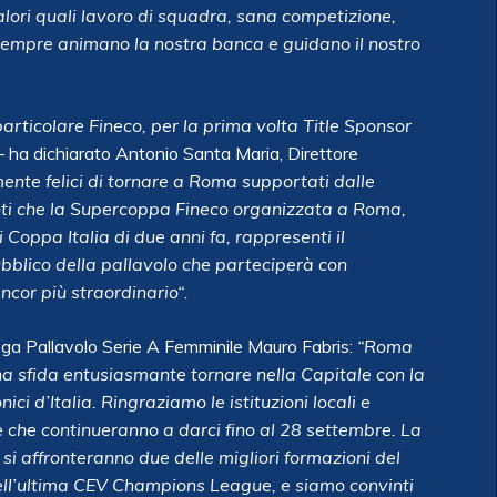
alori quali lavoro di squadra, sana competizione,
da sempre animano la nostra banca e guidano il nostro
 particolare Fineco, per la prima volta Title Sponsor
 ha dichiarato Antonio Santa Maria, Direttore
te felici di tornare a Roma supportati dalle
vinti che la Supercoppa Fineco organizzata a Roma,
 Coppa Italia di due anni fa, rappresenti il
ubblico della pallavolo che parteciperà con
or più straordinario“
.
ega Pallavolo Serie A Femminile Mauro Fabris:
“Roma
a sfida entusiasmante tornare nella Capitale con la
ici d’Italia. Ringraziamo le istituzioni locali e
e che continueranno a darci fino al 28 settembre. La
si affronteranno due delle migliori formazioni del
dell’ultima CEV Champions League, e siamo convinti