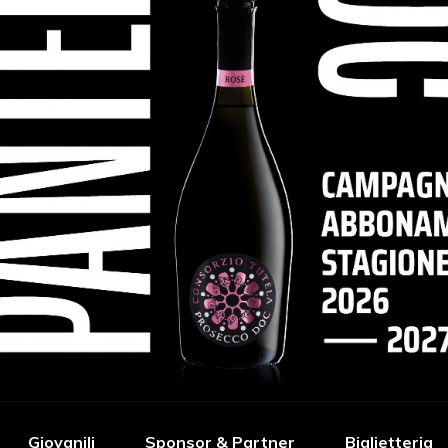
Giovanili
Sponsor & Partner
Biglietteria