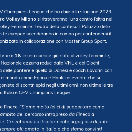
 CEV Champions League che ha chiuso la stagione 2023-
ro Volley Milano
si ritroveranno l’una contro l’altra nel
olley Femminile. Teatro della contesa il Palazzo dello
liste europee scenderanno in campo per contendersi il
anizzata in collaborazione con Master Group Sport.
le ore 18
, in una cornice già nota al volley femminile,
a Nazionale azzurra reduci dalla VNL e dai Giochi
ia delle pantere e quello di Danesi e coach Lavarini con
osti al mondo come Egonu e Haak; un evento che si
iste di scontri epici negli ultimi anni, non ultime le tre
ppa Italia e CEV Champions League.
ng Fineco:
“Siamo molto felici di supportare come
’ambito del percorso intrapreso da Fineco a
e. Ci sentiamo particolarmente orgogliosi di poter
t sempre più amato in Italia e che siamo convinti