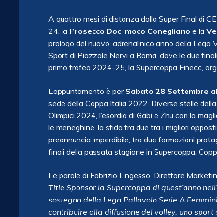
A quattro mesi di distanza dalla Super Final di
24, la P
rosecco Doc Imoco Conegliano
e la
Ve
prologo del nuovo, adrenalinico anno della Lega V
Sport di Piazzale Nervi a Roma, dove le due fina
primo trofeo 2024-25, la Supercoppa Fineco, org
L’appuntamento è per
Sabato 28 Settembre al
sede della Coppa Italia 2022. Diverse stelle dell
Olimpici 2024, l’esordio di Gabi e Zhu con la magl
le meneghine, la sfida tra due tra i migliori opp
preannuncia imperdibile, tra due formazioni protagon
finali della passata stagione in Supercoppa, Co
Le parole di Fabrizio Lingesso, Direttore Marketi
Title Sponsor la Supercoppa di quest’anno nell
sostegno della Lega Pallavolo Serie A Femminil
contribuire alla diffusione del volley, uno spor