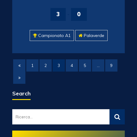
3
-
0
Campionato A1
Palaverde
1
2
3
4
5
…
9
Search