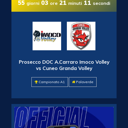
55
03
21
10
giorni
ore
minuti
secondi
Prosecco DOC A.Carraro Imoco Volley
vs Cuneo Granda Volley
Campionato A1
Palaverde