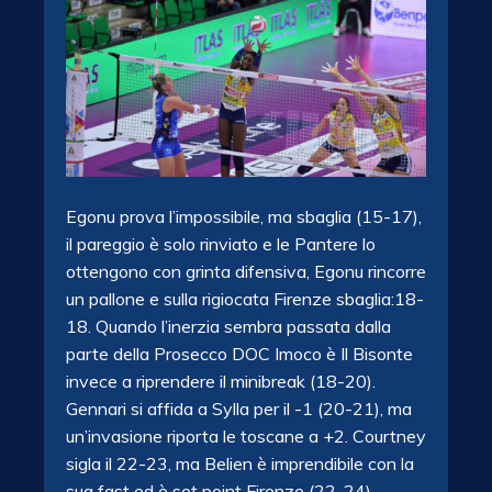
Egonu prova l’impossibile, ma sbaglia (15-17),
il pareggio è solo rinviato e le Pantere lo
ottengono con grinta difensiva, Egonu rincorre
un pallone e sulla rigiocata Firenze sbaglia:18-
18. Quando l’inerzia sembra passata dalla
parte della Prosecco DOC Imoco è Il Bisonte
invece a riprendere il minibreak (18-20).
Gennari si affida a Sylla per il -1 (20-21), ma
un’invasione riporta le toscane a +2. Courtney
sigla il 22-23, ma Belien è imprendibile con la
sua fast ed è set point Firenze (22-24).