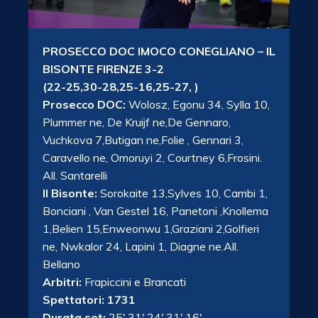
PROSECCO DOC IMOCO CONEGLIANO – IL
BISONTE FIRENZE 3-2
(22-25,30-28,25-16,25-27, )
Prosecco DOC:
Wolosz, Egonu 34, Sylla 10,
Plummer ne, De Kruijf ne,De Gennaro,
Vuchkova 7,Butigan ne,Folie , Gennari 3,
Caravello ne, Omoruyi 2, Courtney 6,Frosini.
All. Santarelli
Il Bisonte:
Sorokaite 13,Sylves 10, Cambi 1,
Bonciani , Van Gestel 16, Panetoni ,Knollema
1,Belien 15,Enweonwu 1,Graziani 2,Golfieri
ne, Nwkalor 24, Lapini 1, Diagne ne.All.
Bellano
Arbitri:
Frapiccini e Brancati
Spettatori: 1731
Durata set:
25′,31′,24′,31′,16′