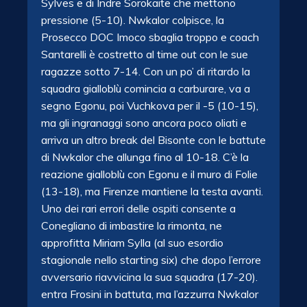
Sylves e di Indre Sorokaite che mettono
pressione (5-10). Nwkalor colpisce, la
Prosecco DOC Imoco sbaglia troppo e coach
Santarelli è costretto al time out con le sue
ragazze sotto 7-14. Con un po’ di ritardo la
squadra gialloblù comincia a carburare, va a
segno Egonu, poi Vuchkova per il -5 (10-15),
ma gli ingranaggi sono ancora poco oliati e
arriva un altro break del Bisonte con le battute
di Nwkalor che allunga fino al 10-18. C’è la
reazione gialloblù con Egonu e il muro di Folie
(13-18), ma Firenze mantiene la testa avanti.
Uno dei rari errori delle ospiti consente a
Conegliano di imbastire la rimonta, ne
approfitta Miriam Sylla (al suo esordio
stagionale nello starting six) che dopo l’errore
avversario riavvicina la sua squadra (17-20).
entra Frosini in battuta, ma l’azzurra Nwkalor