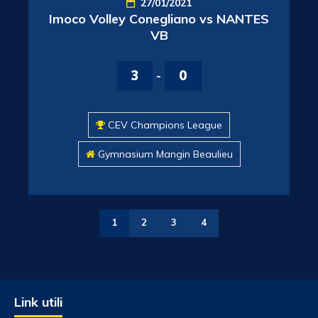
27/01/2021
Imoco Volley Conegliano vs NANTES
VB
3
-
0
CEV Champions League
Gymnasium Mangin Beaulieu
1
2
3
4
Link utili