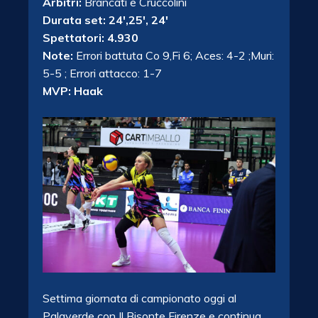
Arbitri:
Brancati e Cruccolini
Durata set: 24′,25′, 24′
Spettatori: 4.930
Note:
Errori battuta Co 9,Fi 6; Aces: 4-2 ;Muri:
5-5 ; Errori attacco: 1-7
MVP: Haak
Settima giornata di campionato oggi al
Palaverde con Il Bisonte Firenze e continua