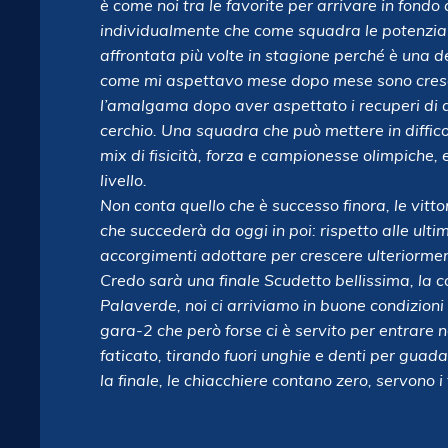
è come noi tra le favorite per arrivare in fondo
individualmente che come squadra le potenzial
affrontata più volte in stagione perché è una del
come mi aspettavo mese dopo mese sono cresciut
l’amalgama dopo aver aspettato i recuperi di 
cerchio.
Una squadra che può mettere in diffico
mix di fisicità, forza e campionesse olimpiche,
livello.
Non conta quello che è successo finora, le vitto
che succederà da oggi in poi: rispetto alle ult
accorgimenti adottare per crescere ulteriorme
Credo sarà una finale Scudetto bellissima, la c
Palaverde, noi ci arriviamo in buone condizioni 
gara-2 che però forse ci è servito per entrare 
faticato, tirando fuori unghie e denti per guad
la finale, le chiacchiere contano zero, servono i f