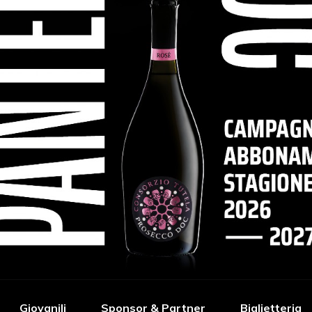
Giovanili
Sponsor & Partner
Biglietteria