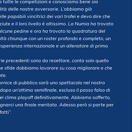
 a tutte le competizioni e conosciamo bene sia
ità delle nostre avversarie. L’abbiamo già
le papabili vincitrici dei vari trofei e devo dire che
e e il loro livello è altissimo.
La Numia ha trovato
alcune pedine e ora ha trovato la quadratura del
ltà chiunque con un roster profondo e completo, un
 esperienza internazionale e un allenatore di primo
rie precedenti sono da resettare, conta solo quello
ime sfide dobbiamo lavorare su cosa migliorare e che
nte.
ornice di pubblico sarà uno spettacolo nel nostro
dopo un’ottima semifinale, escluso il passo falso di
nel clima playoff definitivamente. Abbiamo sofferto,
agnarci una finale meritata. Adesso però si parte per
atti”.