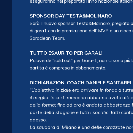
eseguiranno nel prepartita l’inno nazionale italia
SPONSOR DAY TESTA&MOLINARO
Sarà il nuovo sponsor Testa&Molinaro, pregiata pros
di gara1 con la premiazione dell’ MVP e un gioco n
Saraclean Team.
TUTTO ESAURITO PER GARA1!
Palaverde “sold out” per Gara-1, non ci sono più bi
partita è compresa in abbonamento.
DICHIARAZIONI COACH DANIELE SANTAREL
“L’obiettivo iniziale era arrivare in fondo a t
il meglio. In certi momenti abbiamo avuto alti e
della forma; fino ad ora è andata abbastanza b
parte della stagione e tutti i sacrifici fatti cont
adesso.
La squadra di Milano è una delle corazzate non