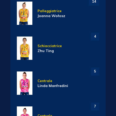
14
Palleggiatrice
Joanna Wołosz
4
Schiacciatrice
Zhu Ting
5
Centrale
Linda Manfredini
7
Centrale