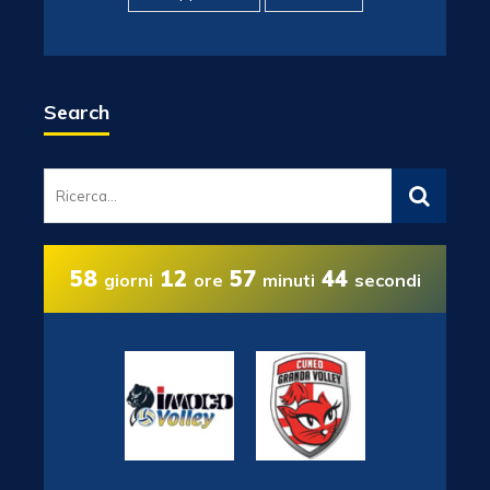
Search
58
12
57
44
giorni
ore
minuti
secondi