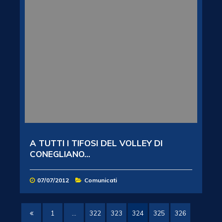
A TUTTI I TIFOSI DEL VOLLEY DI
CONEGLIANO...
07/07/2012
Comunicati
1
…
322
323
324
325
326