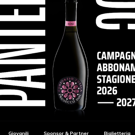
Giovanili
Sponsor & Partner
Biglietteria