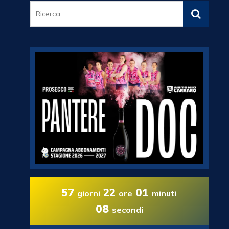
57
22
01
giorni
ore
minuti
07
secondi