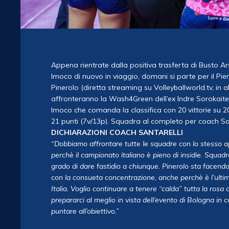
Appena rientrate dalla positiva trasferta di Busto Ar
Imoco di nuovo in viaggio, domani si parte per il P
Pinerolo (diretta streaming su Volleyballworld.tv, in
affronteranno la Wash4Green dell’ex Indre Sorokaite.
Imoco che comanda la classifica con 20 vittorie su 
21 punti (7v/13p). Squadra al completo per coach San
DICHIARAZIONI COACH SANTARELLI
“Dobbiamo affrontare tutte le squadre con lo stesso a
perchè il campionato italiano è pieno di insidie. Squa
grado di dare fastidio a chiunque. Pinerolo sta facend
con la consueta concentrazione, anche perchè è l’ult
Italia. Voglio continuare a tenere “calda” tutta la ro
prepararci al meglio in vista dell’evento di Bologna in 
puntare all’obiettivo.
”