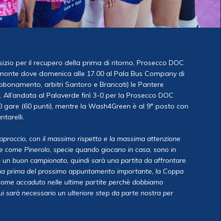
sizio per il recupero della prima di ritorno, Prosecco DOC
iemonte dove domenica alle 17.00 al Pala Bus Company di
 abbonamento, arbitri Santoro e Brancati) le Pantere
 All’andata al Palaverde finì 3-0 per la Prosecco DOC
20 gare (60 punti), mentre la Wash4Green è al 9° posto con
tarelli.
pproccio, con il massimo rispetto e la massima attenzione
dre come Pinerolo, specie quando giocano in casa, sono in
o un buon campionato, quindi sarà una partita da affrontare
ima prima del prossimo appuntamento importante, la Coppa
sa come accaduto nelle ultime partite perchè dobbiamo
cui sarà necessario un ulteriore step da parte nostra per