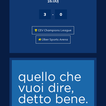
16.00)
3
-
0
CEV Champions League
Ülker Sports Arena