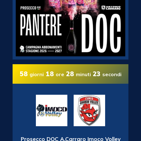
58
18
28
22
giorni
ore
minuti
secondi
Prosecco DOC A.Carraro Imoco Volley