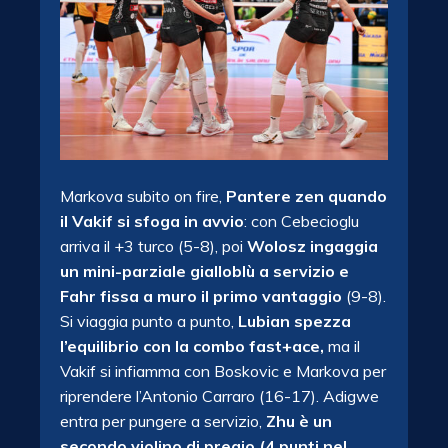
Markova subito on fire,
Pantere zen quando
il Vakif si sfoga in avvio
: con Cebecioglu
arriva il +3 turco (5-8), poi
Wolosz ingaggia
un mini-parziale gialloblù a servizio e
Fahr fissa a muro il primo vantaggio
(9-8).
Si viaggia punto a punto,
Lubian spezza
l’equilibrio con la combo fast+ace,
ma il
Vakif si infiamma con Boskovic e Markova per
riprendere l’Antonio Carraro (16-17). Adigwe
entra per pungere a servizio,
Zhu è un
secondo violino di pregio (4 punti nel