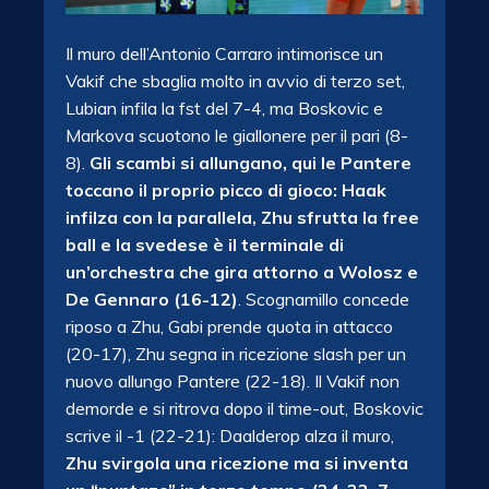
Il muro dell’Antonio Carraro intimorisce un
Vakif che sbaglia molto in avvio di terzo set,
Lubian infila la fst del 7-4, ma Boskovic e
Markova scuotono le giallonere per il pari (8-
8).
Gli scambi si allungano, qui le Pantere
toccano il proprio picco di gioco: Haak
infilza con la parallela, Zhu sfrutta la free
ball e la svedese è il terminale di
un’orchestra che gira attorno a Wolosz e
De Gennaro (16-12)
. Scognamillo concede
riposo a Zhu, Gabi prende quota in attacco
(20-17), Zhu segna in ricezione slash per un
nuovo allungo Pantere (22-18). Il Vakif non
demorde e si ritrova dopo il time-out, Boskovic
scrive il -1 (22-21): Daalderop alza il muro,
Zhu svirgola una ricezione ma si inventa