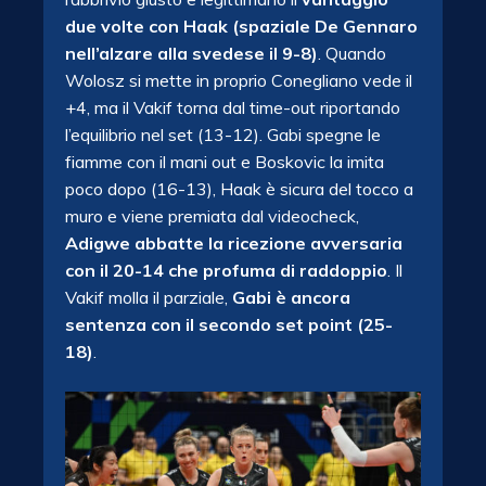
due volte con Haak (spaziale De Gennaro
nell’alzare alla svedese il 9-8)
. Quando
Wolosz si mette in proprio Conegliano vede il
+4, ma il Vakif torna dal time-out riportando
l’equilibrio nel set (13-12). Gabi spegne le
fiamme con il mani out e Boskovic la imita
poco dopo (16-13), Haak è sicura del tocco a
muro e viene premiata dal videocheck,
Adigwe abbatte la ricezione avversaria
con il 20-14 che profuma di raddoppio
. Il
Vakif molla il parziale,
Gabi è ancora
sentenza con il secondo set point (25-
18)
.