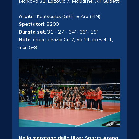
Markova 31, Lazovic 7, Malual ne. All. Guidetti
Arbitri
: Koutsoulas (GRE) e Aro (FIN)
Spettatori
: 8200
Durata set
: 31′- 27′- 34′- 33′- 19′
Note
: errori servizio Co 7, Va 14; aces 4-1,
muri 5-9
Nella maratona della Ulker Sports Arena,