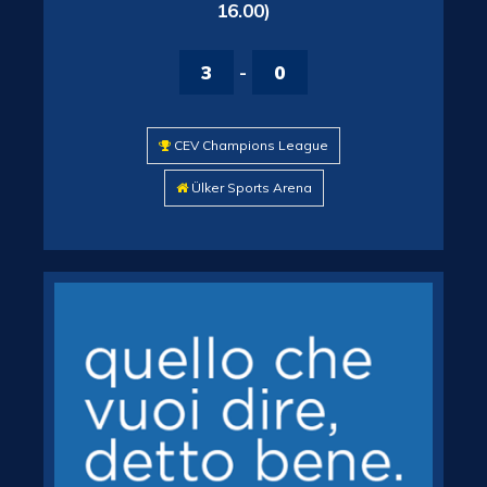
16.00)
3
-
0
CEV Champions League
Ülker Sports Arena