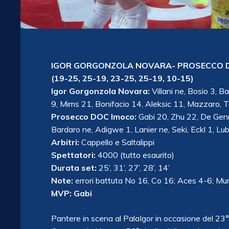
IGOR GORGONZOLA NOVARA- PROSECCO D
(19-25, 25-19, 23-25, 25-19, 10-15)
Igor Gorgonzola Novara:
Villani ne, Bosio 3, B
9, Mims 21, Bonifacio 14, Aleksic 11, Mazzaro, To
Prosecco DOC Imoco:
Gabi 20, Zhu 22, De Genna
Bardaro ne, Adigwe 1, Lanier ne, Seki, Eckl 1, Lubi
Arbitri:
Cappello e Saltalippi
Spettatori:
4000 (tutto esaurito)
Durata set:
25’, 31’, 27’, 28’, 14’
Note:
errori battuta No 16, Co 16; Aces 4-6; Mu
MVP: Gabi
Pantere in scena al PalaIgor in occasione del 23° 