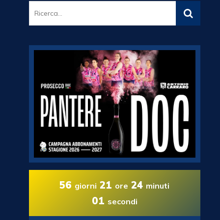
56
21
23
giorni
ore
minuti
59
secondi