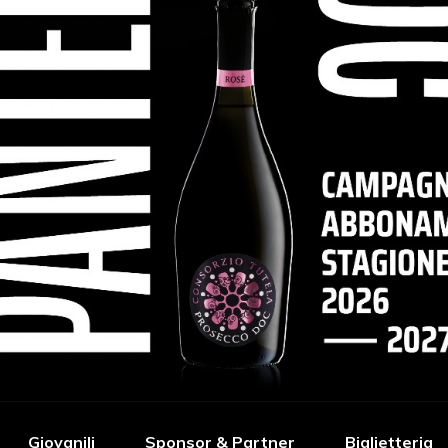
Giovanili
Sponsor & Partner
Biglietteria