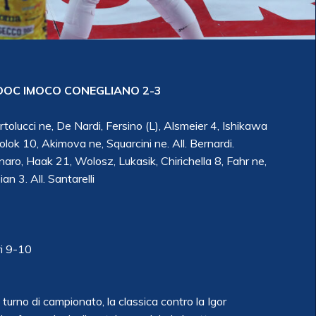
OC IMOCO CONEGLIANO 2-3
artolucci ne, De Nardi, Fersino (L), Alsmeier 4, Ishikawa
lok 10, Akimova ne, Squarcini ne. All. Bernardi.
ro, Haak 21, Wolosz, Lukasik, Chirichella 8, Fahr ne,
an 3. All. Santarelli
ri 9-10
turno di campionato, la classica contro la Igor