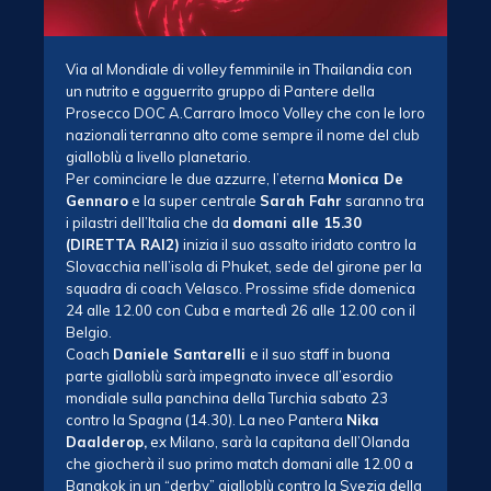
Via al Mondiale di volley femminile in Thailandia con
un nutrito e agguerrito gruppo di Pantere della
Prosecco DOC A.Carraro Imoco Volley che con le loro
nazionali terranno alto come sempre il nome del club
gialloblù a livello planetario.
Per cominciare le due azzurre, l’eterna
Monica De
Gennaro
e la super centrale
Sarah Fahr
saranno tra
i pilastri dell’Italia che da
domani alle 15.30
(DIRETTA RAI2)
inizia il suo assalto iridato contro la
Slovacchia nell’isola di Phuket, sede del girone per la
squadra di coach Velasco. Prossime sfide domenica
24 alle 12.00 con Cuba e martedì 26 alle 12.00 con il
Belgio.
Coach
Daniele Santarelli
e il suo staff in buona
parte gialloblù sarà impegnato invece all’esordio
mondiale sulla panchina della Turchia sabato 23
contro la Spagna (14.30). La neo Pantera
Nika
Daalderop,
ex Milano, sarà la capitana dell’Olanda
che giocherà il suo primo match domani alle 12.00 a
Bangkok in un “derby” gialloblù contro la Svezia della