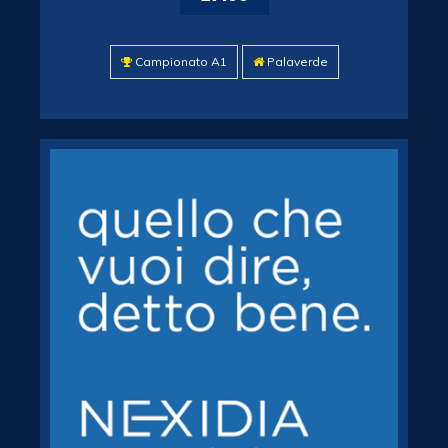
Campionato A1
Palaverde