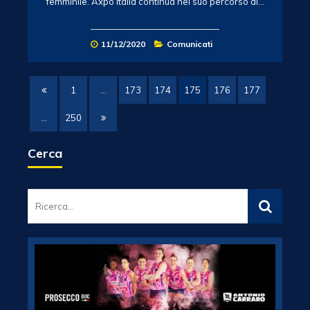
femminile. Axpo Italia continua nel suo percorso di…
11/12/2020
Comunicati
1
…
173
174
175
176
177
…
250
Cerca