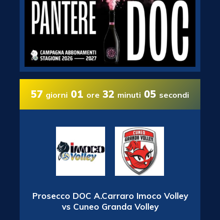
57
01
32
04
giorni
ore
minuti
secondi
Prosecco DOC A.Carraro Imoco Volley
vs Cuneo Granda Volley